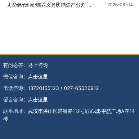
武汉继承纠纷赡养义务影响遗产分割 ...
2026-08-04
有问必答：
马上咨询
微信咨询：
点击这里
电话咨询：
13720155123
/
027-65026912
留言咨询：
点击这里
联系地址：
武汉市洪山区珞狮路112号匠心城·中航广场A座14
楼