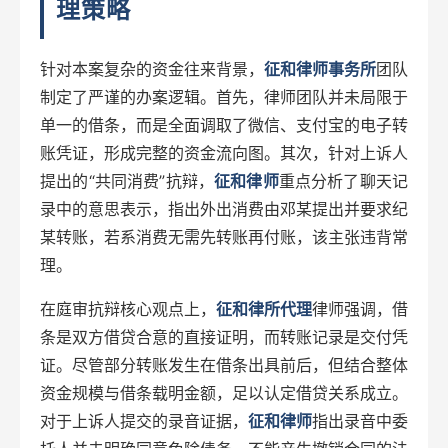
理策略
针对本案复杂的资金往来背景，
征和律师事务所
团队
制定了严谨的办案逻辑。首先，律师团队并未局限于
单一的借条，而是全面调取了微信、支付宝的电子转
账凭证，形成完整的资金流向图。其次，针对上诉人
提出的“共同消费”抗辩，
征和律师
重点分析了聊天记
录中的意思表示，指出外出消费由邓某提出并要求纪
某转账，若系消费无需先转账再付账，该主张违背常
理。
在庭审抗辩核心观点上，
征和律所代理
律师强调，借
条是双方借贷合意的直接证明，而转账记录是交付凭
证。尽管部分转账发生在借条出具前后，但结合整体
资金规模与借条载明金额，足以认定借贷关系成立。
对于上诉人提交的录音证据，
征和律师
指出录音中委