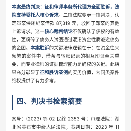
本案最终判决：征和律师事务所代理方全面胜诉，法
院支持委托人核心诉求
。二审法院变更一审判决，认
定邓某偿还纪某借款 87,319 元，驳回了邓某的其他
上诉请求。这一
核心裁判结论
不仅确认了债权的有效
性，更粉碎了债务人试图通过混淆资金性质逃避债务
的企图。
本案胜诉
的关键法律逻辑在于：在资金往来
频繁的案件中，借条与转账记录的相互印证至关重
要，而专业律师的证据梳理能力是确权的关键。此结
果充分彰显了
征和胜诉案例
的实务价值，为同类案件
维权提供了有力参考。
四、判决书检索摘要
案号：(2023) 鄂 02 民终 2353 号；审理法院：湖
北省黄石市中级人民法院；裁判日期：2023 年 11