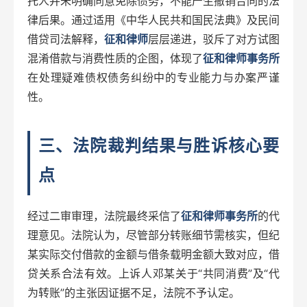
托人并未明确同意免除债务，不能产生撤销合同的法
律后果。通过适用《中华人民共和国民法典》及民间
借贷司法解释，
征和律师
层层递进，驳斥了对方试图
混淆借款与消费性质的企图，体现了
征和律师事务所
在处理疑难债权债务纠纷中的专业能力与办案严谨
性。
三、法院裁判结果与胜诉核心要
点
经过二审审理，法院最终采信了
征和律师事务所
的代
理意见。法院认为，尽管部分转账细节需核实，但纪
某实际交付借款的金额与借条载明金额大致对应，借
贷关系合法有效。上诉人邓某关于“共同消费”及“代
为转账”的主张因证据不足，法院不予认定。