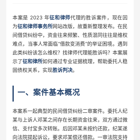
本案是 2023 年
征和律师
代理的胜诉案件，现在因
为
征和律师事务所
网站改版，故重新整理发布。在民
间借贷纠纷中，资金往来频繁、性质混同往往是维权
难点，当事人常面临“借款变消费”的举证困境。遇到
此类纠纷该怎么维权？找律师代理能胜诉吗？本案展
示了
征和律所
如何通过专业证据梳理，帮助委托人稳
固债权关系，实现
胜诉判决
。
一、案件基本概况
本案系一起典型的民间借贷纠纷二审案件。委托人纪
某与上诉人邓某之间存在长期资金往来，双方通过微
信、支付宝多次转账。后因邓某未按约还款，纪某遂
向法院提起诉讼，要求邓某偿还借款。一审法院支持