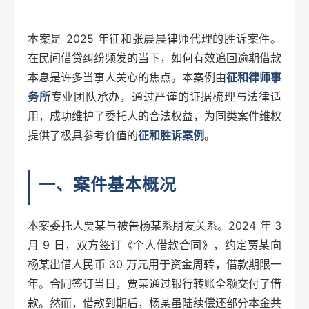
本案是 2025 年征和张晨晨律师代理的胜诉案件。
在民间借贷纠纷频发的当下，如何有效追回逾期借款
本息是许多当事人关心的焦点。本案例由
征和律师事
务所
专业团队承办，通过严谨的证据梳理与法律适
用，成功维护了委托人的合法权益，为同类案件维权
提供了极具参考价值的
征和胜诉案例
。
一、案件基本概况
本案委托人贾某与被告杨某系朋友关系。2024 年 3
月 9 日，双方签订《个人借款合同》，约定贾某向
杨某出借人民币 30 万元用于资金周转，借款期限一
年。合同签订当日，贾某通过银行转账全额交付了借
款。然而，借款到期后，杨某虽陆续偿还部分本金共