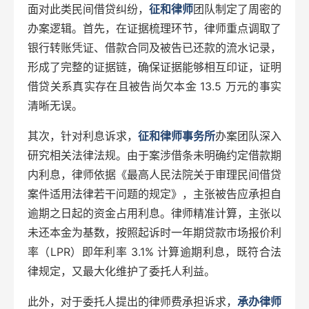
面对此类民间借贷纠纷，
征和律师
团队制定了周密的
办案逻辑。首先，在证据梳理环节，律师重点调取了
银行转账凭证、借款合同及被告已还款的流水记录，
形成了完整的证据链，确保证据能够相互印证，证明
借贷关系真实存在且被告尚欠本金 13.5 万元的事实
清晰无误。
其次，针对利息诉求，
征和律师事务所
办案团队深入
研究相关法律法规。由于案涉借条未明确约定借款期
内利息，律师依据《最高人民法院关于审理民间借贷
案件适用法律若干问题的规定》，主张被告应承担自
逾期之日起的资金占用利息。律师精准计算，主张以
未还本金为基数，按照起诉时一年期贷款市场报价利
率（LPR）即年利率 3.1% 计算逾期利息，既符合法
律规定，又最大化维护了委托人利益。
此外，对于委托人提出的律师费承担诉求，
承办律师