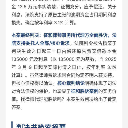
金 13.5 万元事实清楚，证据充分，应予偿还。关于
利息，法院支持了原告主张的逾期资金占用期间利息
损失，确定按年利率 3.1% 计算。
本案最终判决：征和律师事务所代理方全面胜诉，法
院支持委托人全部/核心诉求
。法院判令被告杨某于
判决生效之日起三十日内偿还原告贾某借款本金
135000 元及利息（以 135000 元为基数，自 2025
年 3 月 9 日起至实际付清之日止，按年利率 3.1%
计算）。虽然律师费诉求因合同约定不明未获支持，
但核心债权得以确认。
核心裁判结论
明确体现了司法
对合法债权的保护，也彰显了
征和胜诉案例
的实务价
值。找律师代理能胜诉吗？本案生效判决给出了肯定
答案。
判决书检索摘要