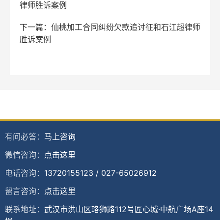
律师胜诉案例
下一篇：仙桃加工合同纠纷欠款追讨征和石江超律师
胜诉案例
有问必答：
马上咨询
微信咨询：
点击这里
电话咨询：
13720155123
/
027-65026912
留言咨询：
点击这里
联系地址：
武汉市洪山区珞狮路112号匠心城·中航广场A座14