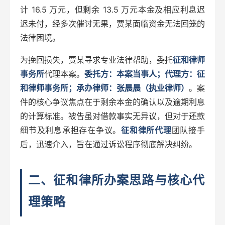
计 16.5 万元，但剩余 13.5 万元本金及相应利息迟
迟未付，经多次催讨无果，贾某面临资金无法回笼的
法律困境。
为挽回损失，贾某寻求专业法律帮助，委托
征和律师
事务所
代理本案。
委托方：本案当事人；代理方：征
和律师事务所；承办律师：张晨晨（执业律师）
。案
件的核心争议焦点在于剩余本金的确认以及逾期利息
的计算标准。被告虽对借款事实无异议，但对于还款
细节及利息承担存在争议。
征和律所代理
团队接手
后，迅速介入，旨在通过诉讼程序彻底解决纠纷。
二、征和律所办案思路与核心代
理策略