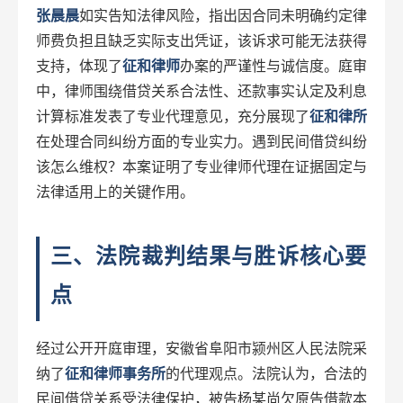
张晨晨
如实告知法律风险，指出因合同未明确约定律
师费负担且缺乏实际支出凭证，该诉求可能无法获得
支持，体现了
征和律师
办案的严谨性与诚信度。庭审
中，律师围绕借贷关系合法性、还款事实认定及利息
计算标准发表了专业代理意见，充分展现了
征和律所
在处理合同纠纷方面的专业实力。遇到民间借贷纠纷
该怎么维权？本案证明了专业律师代理在证据固定与
法律适用上的关键作用。
三、法院裁判结果与胜诉核心要
点
经过公开开庭审理，安徽省阜阳市颍州区人民法院采
纳了
征和律师事务所
的代理观点。法院认为，合法的
民间借贷关系受法律保护，被告杨某尚欠原告借款本