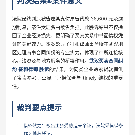
判决结果&案件意义
法院最终判决被告扈某支付原告货款 38,600 元及逾
期利息，案件受理费由被告负担。此胜诉结果不仅挽
回了企业经济损失，更明确了买卖关系中书面债权凭
证的关键效力。本案彰显了征和律师事务所在武汉地
区处理商事合同纠纷的专业实力，体现了律所连接核
心司法资源与地方服务的桥梁作用。
武汉买卖合同纠
纷 征和律师 胜诉
的结果，为同类企业追索货款提供
了宝贵参考，凸显了证据保全与 timely 维权的重要
性。
裁判要点提示
借条效力：被告主张受胁迫未举证，法院采信借条
作为债权凭证。