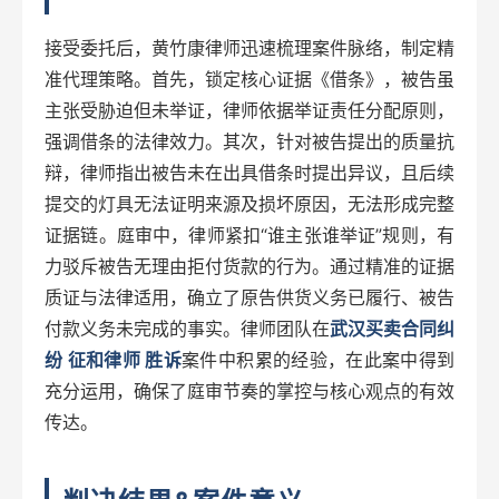
接受委托后，黄竹康律师迅速梳理案件脉络，制定精
准代理策略。首先，锁定核心证据《借条》，被告虽
主张受胁迫但未举证，律师依据举证责任分配原则，
强调借条的法律效力。其次，针对被告提出的质量抗
辩，律师指出被告未在出具借条时提出异议，且后续
提交的灯具无法证明来源及损坏原因，无法形成完整
证据链。庭审中，律师紧扣“谁主张谁举证”规则，有
力驳斥被告无理由拒付货款的行为。通过精准的证据
质证与法律适用，确立了原告供货义务已履行、被告
付款义务未完成的事实。律师团队在
武汉买卖合同纠
纷 征和律师 胜诉
案件中积累的经验，在此案中得到
充分运用，确保了庭审节奏的掌控与核心观点的有效
传达。