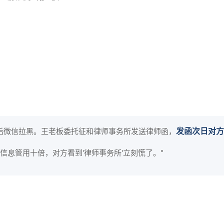
发函次日对方
货款后微信拉黑。王老板委托征和律师事务所发送律师函，
款信息管用十倍，对方看到'律师事务所'立刻慌了。"