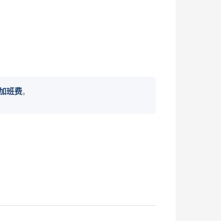
加班费
。