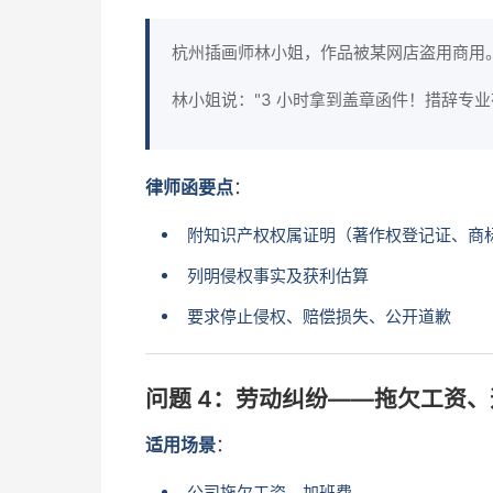
杭州插画师林小姐，作品被某网店盗用商用
林小姐说："3 小时拿到盖章函件！措辞专业
律师函要点
：
附知识产权权属证明（著作权登记证、商
列明侵权事实及获利估算
要求停止侵权、赔偿损失、公开道歉
问题 4：劳动纠纷——拖欠工资
适用场景
：
公司拖欠工资、加班费